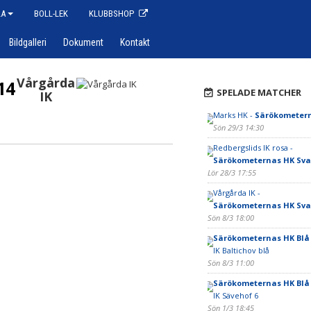
LA
BOLL-LEK
KLUBBSHOP
Bildgalleri
Dokument
Kontakt
Vårgårda
14
SPELADE MATCHER
IK
Marks HK -
Särökometern
Sön 29/3 14:30
Redbergslids IK rosa -
Särökometernas HK Sva
Lör 28/3 17:55
Vårgårda IK -
Särökometernas HK Sva
Sön 8/3 18:00
Särökometernas HK Blå
IK Baltichov blå
Sön 8/3 11:00
Särökometernas HK Blå
IK Sävehof 6
Sön 1/3 18:45