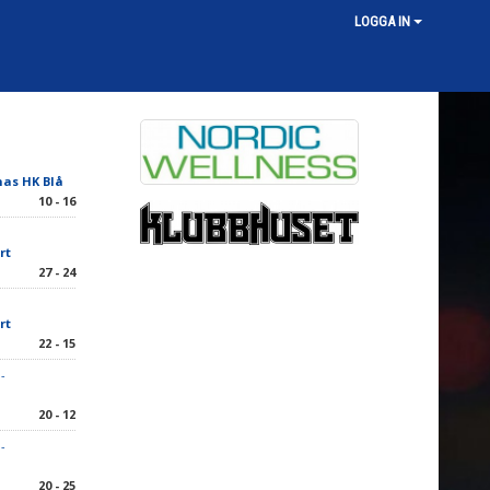
LOGGA IN
as HK Blå
10 - 16
rt
27 - 24
rt
22 - 15
-
20 - 12
-
20 - 25