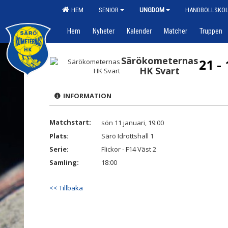
HEM
SENIOR
UNGDOM
HANDBOLLSKO
Hem
Nyheter
Kalender
Matcher
Truppen
Särökometernas
21 - 
HK Svart
INFORMATION
Matchstart:
sön 11 januari, 19:00
Plats:
Särö Idrottshall 1
Serie:
Flickor - F14 Väst 2
Samling:
18:00
<< Tillbaka