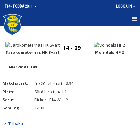
F14 - FÖDDA 2011
LOGGA IN
HEM
NYHETER
14 - 29
Särökometernas HK Svart
Mölndals HF 2
KALENDER
INFORMATION
MATCHER
Matchstart:
fre 20 februari, 18:30
TRUPPEN
Plats:
Särö Idrottshall 1
BILDGALLERI
Serie:
Flickor - F14 Väst 2
Samling:
17:30
DOKUMENT
<< Tillbaka
KONTAKT