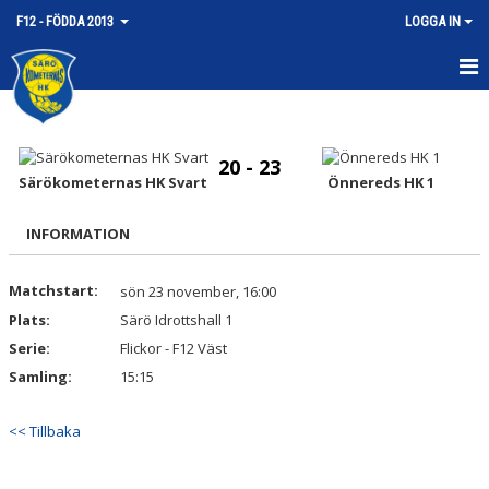
F12 - FÖDDA 2013
LOGGA IN
HEM
NYHETER
20 - 23
Särökometernas HK Svart
Önnereds HK 1
KALENDER
INFORMATION
MATCHER
Matchstart:
sön 23 november, 16:00
TRUPPEN
Plats:
Särö Idrottshall 1
BILDGALLERI
Serie:
Flickor - F12 Väst
Samling:
15:15
DOKUMENT
<< Tillbaka
KONTAKT