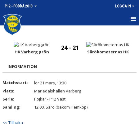
P12 - FÖDDA 2013
LOGGA IN
HEM
NYHETER
24 - 21
HK Varberg grön
Särökometernas HK
KALENDER
INFORMATION
MATCHER
Matchstart:
lör 21 mars, 13:30
TRUPPEN
Plats:
Mariedalshallen Varberg
BILDGALLERI
Serie:
Pojkar - P12 Väst
Samling:
12:00, Särö (bakom Hemköp)
DOKUMENT
<< Tillbaka
KONTAKT