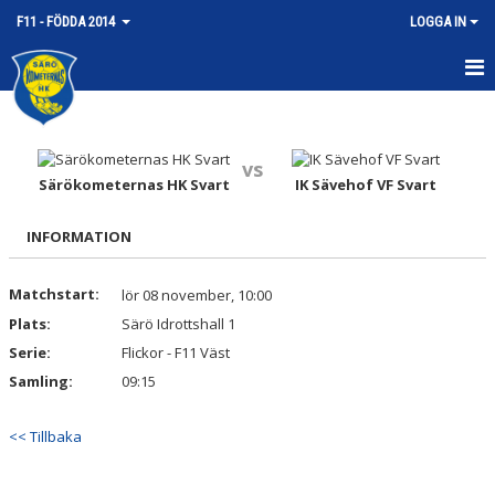
F11 - FÖDDA 2014
LOGGA IN
HEM
NYHETER
vs
Särökometernas HK Svart
IK Sävehof VF Svart
KALENDER
INFORMATION
MATCHER
Matchstart:
lör 08 november, 10:00
TRUPPEN
Plats:
Särö Idrottshall 1
BILDGALLERI
Serie:
Flickor - F11 Väst
Samling:
09:15
DOKUMENT
<< Tillbaka
KONTAKT