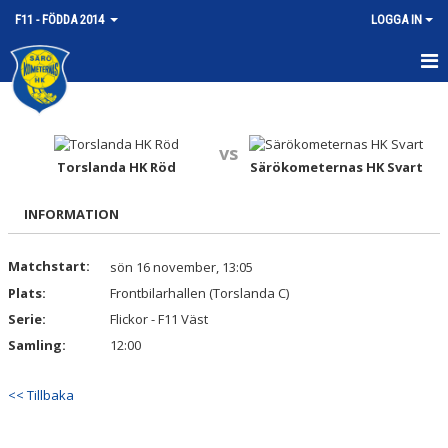
F11 - FÖDDA 2014
LOGGA IN
HEM
NYHETER
vs
Torslanda HK Röd
Särökometernas HK Svart
KALENDER
INFORMATION
MATCHER
Matchstart:
sön 16 november, 13:05
TRUPPEN
Plats:
Frontbilarhallen (Torslanda C)
BILDGALLERI
Serie:
Flickor - F11 Väst
Samling:
12:00
DOKUMENT
<< Tillbaka
KONTAKT