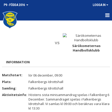
P9 - FÖDDA 2016
LOGGA IN
HEM
NYHETER
vs
Särökometernas
KALENDER
Handbollsklubb
MATCHER
INFORMATION
TRUPPEN
Matchstart:
lör 06 december, 09:00
BILDGALLERI
Plats:
Falkenbergs Idrottshall
Samling:
Falkenbergs Idrottshall
DOKUMENT
Aktivitetsinfo:
Höstens sista minisammandrag spelas i Falkenberg 6
December. Sammandraget spelas i Falkenbergs
KONTAKT
Idrottshall. Vi samlas kl 09:00 och beräknas vara klara
kl 13:30