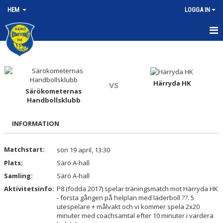
HEM
LOGGA IN
HEM
NYHETER
Härryda HK
vs
Särökometernas
OM KLUBBEN
Handbollsklubb
KONTAKT
INFORMATION
KALENDER
Matchstart:
sön 19 april, 13:30
BILDGALLERI
Plats:
Särö A-hall
Samling:
Särö A-hall
DOKUMENT
Aktivitetsinfo:
P8 (födda 2017) spelar träningsmatch mot Härryda HK
- första gången på helplan med läderboll ??. 5
MATCHER
utespelare + målvakt och vi kommer spela 2x20
minuter med coachsamtal efter 10 minuter i vardera
ARBETSGRUPPER