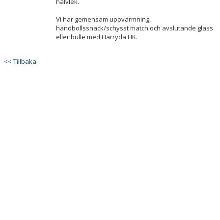
halvlek.
Vi har gemensam uppvärmning,
NORDIC WELLNESS
handbollssnack/schysst match och avslutande glass
eller bulle med Härryda HK.
<< Tillbaka