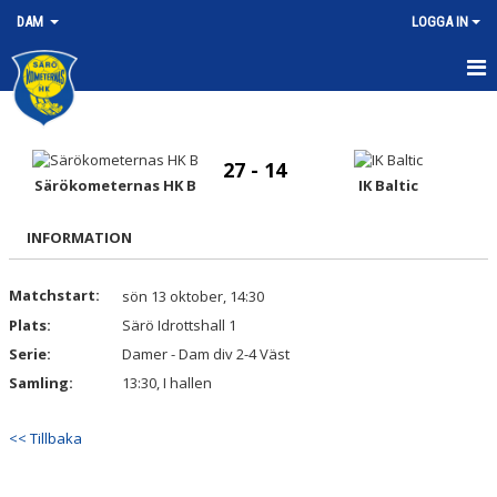
DAM
LOGGA IN
HEM
NYHETER
27 - 14
Särökometernas HK B
IK Baltic
KALENDER
INFORMATION
MATCHER
Matchstart:
sön 13 oktober, 14:30
TRUPPEN
Plats:
Särö Idrottshall 1
BILDGALLERI
Serie:
Damer - Dam div 2-4 Väst
Samling:
13:30, I hallen
DOKUMENT
<< Tillbaka
KONTAKT