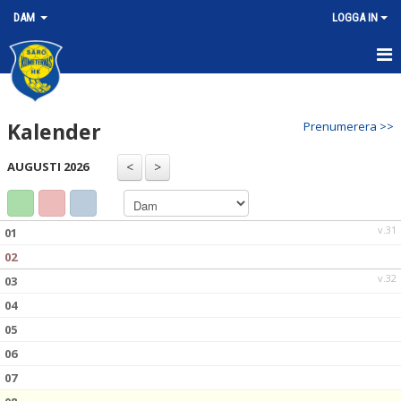
DAM
LOGGA IN
HEM
Kalender
Prenumerera >>
NYHETER
AUGUSTI 2026
KALENDER
MATCHER
v.31
01
TRUPPEN
02
v.32
03
BILDGALLERI
04
DOKUMENT
05
06
KONTAKT
07