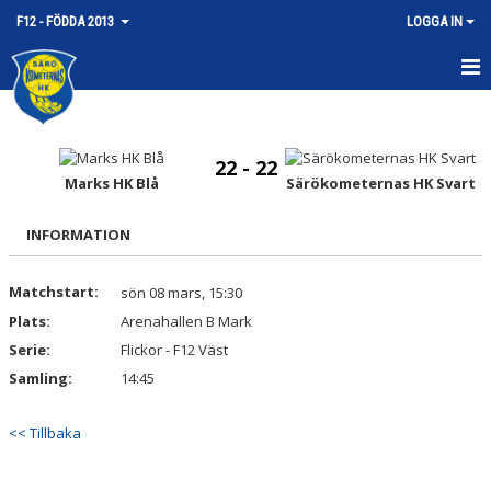
F12 - FÖDDA 2013
LOGGA IN
HEM
NYHETER
22 - 22
Marks HK Blå
Särökometernas HK Svart
KALENDER
INFORMATION
MATCHER
Matchstart:
sön 08 mars, 15:30
TRUPPEN
Plats:
Arenahallen B Mark
BILDGALLERI
Serie:
Flickor - F12 Väst
Samling:
14:45
DOKUMENT
<< Tillbaka
KONTAKT