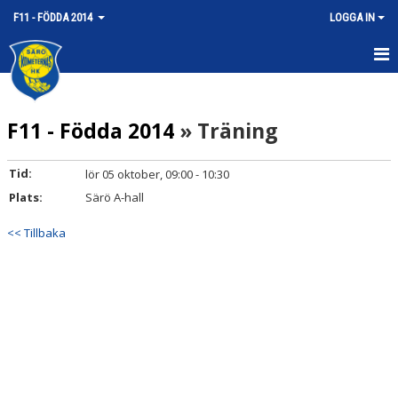
F11 - FÖDDA 2014
LOGGA IN
HEM
F11 - Födda 2014
» Träning
NYHETER
KALENDER
Tid:
lör 05 oktober, 09:00 - 10:30
Plats:
Särö A-hall
MATCHER
<< Tillbaka
TRUPPEN
BILDGALLERI
DOKUMENT
KONTAKT