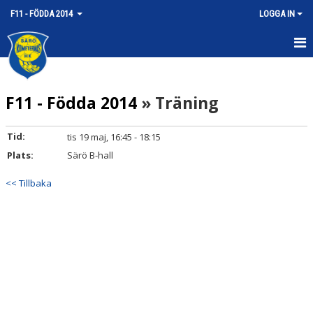
F11 - FÖDDA 2014
LOGGA IN
HEM
F11 - Födda 2014
» Träning
NYHETER
KALENDER
Tid:
tis 19 maj, 16:45 - 18:15
Plats:
Särö B-hall
MATCHER
<< Tillbaka
TRUPPEN
BILDGALLERI
DOKUMENT
KONTAKT