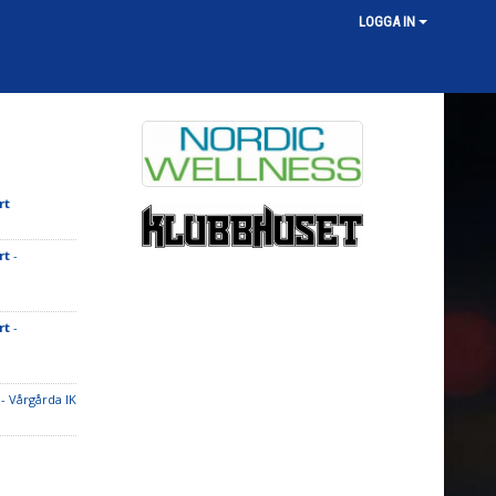
LOGGA IN
rt
rt
-
rt
-
- Vårgårda IK