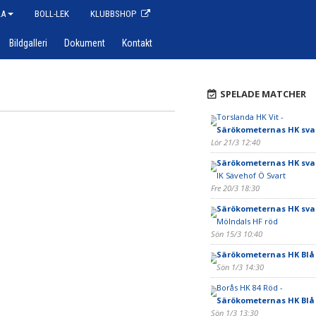
LA
BOLL-LEK
KLUBBSHOP
Bildgalleri
Dokument
Kontakt
SPELADE MATCHER
Torslanda HK Vit -
Särökometernas HK sva
Lör 21/3 12:40
Särökometernas HK sva
IK Sävehof Ö Svart
Fre 20/3 18:30
Särökometernas HK sva
Mölndals HF röd
Sön 15/3 10:40
Särökometernas HK Blå
Sön 1/3 14:30
Borås HK 84 Röd -
Särökometernas HK Blå
Sön 1/3 13:30