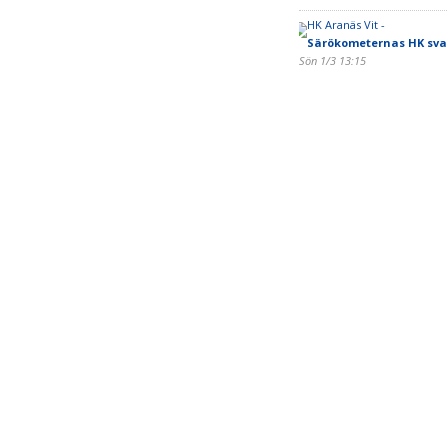
HK Aranäs Vit -
Särökometernas HK sva
Sön 1/3 13:15