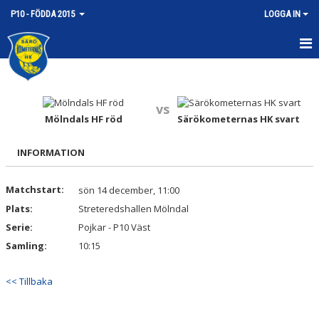
P10 - FÖDDA 2015
LOGGA IN
HEM
NYHETER
vs
Mölndals HF röd
Särökometernas HK svart
KALENDER
INFORMATION
MATCHER
Matchstart:
sön 14 december, 11:00
TRUPPEN
Plats:
Streteredshallen Mölndal
BILDGALLERI
Serie:
Pojkar - P10 Väst
Samling:
10:15
DOKUMENT
<< Tillbaka
KONTAKT