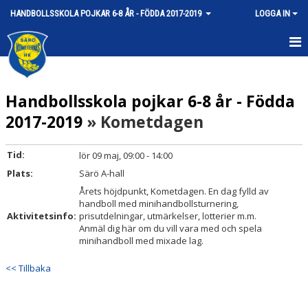
HANDBOLLSSKOLA POJKAR 6-8 ÅR - FÖDDA 2017-2019
LOGGA IN
HEM
Handbollsskola pojkar 6-8 år - Födda
NYHETER
2017-2019
» Kometdagen
KALENDER
Tid:
lör 09 maj, 09:00 - 14:00
MATCHER
Plats:
Särö A-hall
TRUPPEN
Årets höjdpunkt, Kometdagen. En dag fylld av
handboll med minihandbollsturnering,
Aktivitetsinfo:
prisutdelningar, utmärkelser, lotterier m.m.
BILDGALLERI
Anmäl dig här om du vill vara med och spela
minihandboll med mixade lag.
DOKUMENT
<< Tillbaka
KONTAKT