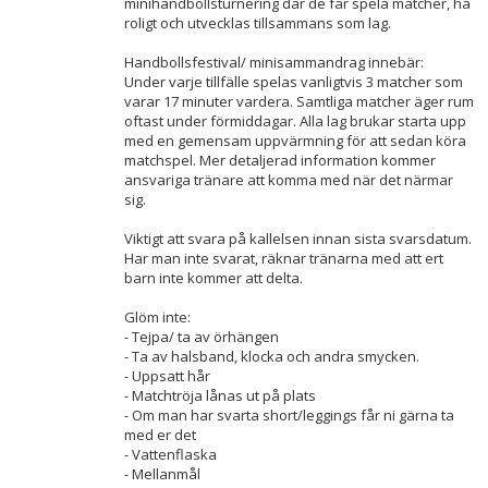
minihandbollsturnering där de får spela matcher, ha
roligt och utvecklas tillsammans som lag.
Handbollsfestival/ minisammandrag innebär:
Under varje tillfälle spelas vanligtvis 3 matcher som
varar 17 minuter vardera. Samtliga matcher äger rum
oftast under förmiddagar. Alla lag brukar starta upp
med en gemensam uppvärmning för att sedan köra
matchspel. Mer detaljerad information kommer
ansvariga tränare att komma med när det närmar
sig.
Viktigt att svara på kallelsen innan sista svarsdatum.
Har man inte svarat, räknar tränarna med att ert
barn inte kommer att delta.
Glöm inte:
- Tejpa/ ta av örhängen
- Ta av halsband, klocka och andra smycken.
- Uppsatt hår
- Matchtröja lånas ut på plats
- Om man har svarta short/leggings får ni gärna ta
med er det
- Vattenflaska
- Mellanmål