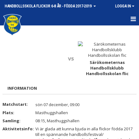
HANDBOLLSSKOLA FLICKOR 6-8 ÅR - FÖDDA 2017-2019
LOGGA IN
HEM
NYHETER
vs
KALENDER
Särökometernas
Handbollsklubb
DOKUMENT
Handbollsskolan flic
BILDGALLERI
INFORMATION
KONTAKT
Matchstart:
sön 07 december, 09:00
Plats:
Masthuggshallen
Samling:
08:15, Masthuggshallen
Aktivitetsinfo:
Vi är glada att kunna bjuda in alla flickor födda 2017
till en spännande handbollsfestival/