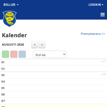
BOLL-LEK
LOGGA IN
HEM
Kalender
Prenumerera >>
NYHETER
AUGUSTI 2026
KALENDER
MATCHER
v.31
01
TRUPPEN
02
v.32
03
BILDGALLERI
04
DOKUMENT
05
06
KONTAKT
07