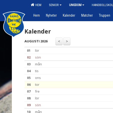
HEM
SENIOR
UNGDOM
HANDBOLLSKO
Hem
Nyheter
Kalender
Matcher
Truppen
Kalender
AUGUSTI 2026
01
lör
02
sön
03
mån
04
tis
05
ons
06
tor
07
fre
08
lör
09
sön
10
mån