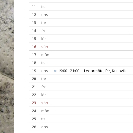
11
tis
12
ons
13
tor
14
fre
15
lör
16
sön
17
mån
18
tis
19
ons
19:00 - 21:00
Ledarmöte, Pir, Kullavik
20
tor
21
fre
22
lör
23
sön
24
mån
25
tis
26
ons