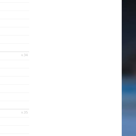
v.34
v.35