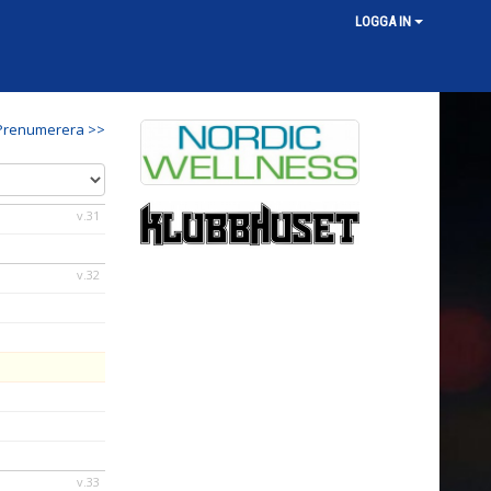
LOGGA IN
Prenumerera >>
v.31
v.32
v.33